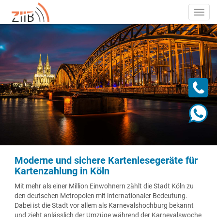
Toggl
navig
Moderne und sichere Kartenlesegeräte für
Kartenzahlung in Köln
Mit mehr als einer Million Einwohnern zählt die Stadt Köln zu
den deutschen Metropolen mit internationaler Bedeutung.
Dabei ist die Stadt vor allem als Karnevalshochburg bekannt
und zieht anlässlich der Umzüge während der Karnevalswoche