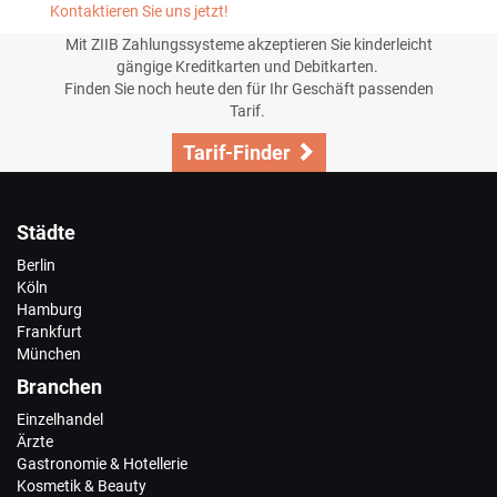
Kontaktieren Sie uns jetzt!
Mit ZIIB Zahlungssysteme akzeptieren Sie kinderleicht
gängige Kreditkarten und Debitkarten.
Finden Sie noch heute den für Ihr Geschäft passenden
Tarif.
Tarif-Finder
Städte
Berlin
Köln
Hamburg
Frankfurt
München
Branchen
Einzelhandel
Ärzte
Gastronomie & Hotellerie
Kosmetik & Beauty